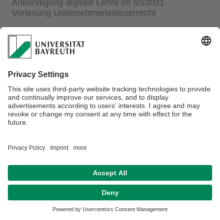
Ankündigung digitale Lehre im SS2021 -
Vorlesung Unternehmenssteuerrecht
Link zum PDF
Datenschutz / Disclaimer
Impressum
Hausordnung
Sitemap
Kontakt
Barrierefreiheitserklärung