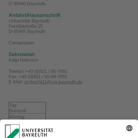
D-95440 Bayreuth
Anfahrt/Hausanschrift
Universität Bayreuth
Parsifalstraße 25
D-95445 Bayreuth
Campusplan
Sekretariat:
Katja Helmrich
Telefon: +49 (0)921 / 55-7091
Fax: +49 (0)921 / 55-84-7091
E-Mail:
zivilrecht11@uni-bayreuth.de
Tag
Bürozeit
Montag
Dienstag
08:00 - 12:00 Uhr