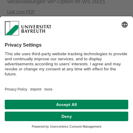
Veranstaltungen WP-Option im WS 20/21
Link zum PDF
Datenschutz / Disclaimer
Impressum
Hausordnung
Sitemap
Kontakt
Barrierefreiheitserklärung